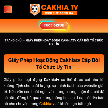
Bỏ
qua
nội
dung
CƯỢC OKFUN
TRANG CHỦ
»
GIẤY PHÉP HOẠT ĐỘNG CAKHIATV CẤP BỞI TỔ CHỨC
UY TÍN
Giấy Phép Hoạt Động Cakhiatv Cấp Bởi
Tổ Chức Uy Tín
Giấy phép hoạt động
Cakhiatv
có thể được coi như lời
khẳng định cho chất lượng, sự minh bạch của website giải
trí. Nếu vẫn còn hoài nghi về những chứng nhận địa chỉ đã
sở hữu, đừng bỏ qua những thông tin sau. Loạt cái tên bảo
hộ cho chuyên trang
Cakhiatv
sẽ khiến bạn bất ngờ.