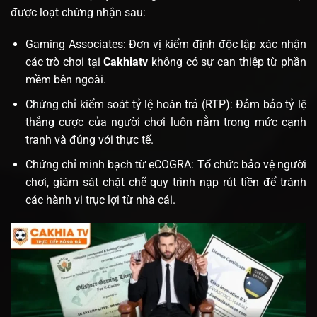
được loạt chứng nhận sau:
Gaming Associates: Đơn vị kiểm định độc lập xác nhận
các trò chơi tại
Cakhiatv
không có sự can thiệp từ phần
mềm bên ngoài.
Chứng chỉ kiểm soát tỷ lệ hoàn trả (RTP): Đảm bảo tỷ lệ
thắng cược của người chơi luôn nằm trong mức cạnh
tranh và đúng với thực tế.
Chứng chỉ minh bạch từ eCOGRA: Tổ chức bảo vệ người
chơi, giám sát chặt chẽ quy trình nạp rút tiền để tránh
các hành vi trục lợi từ nhà cái.