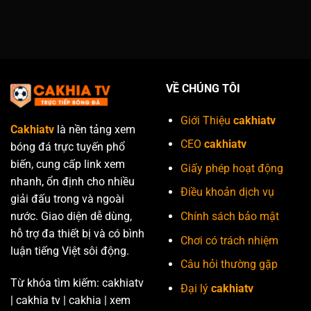
VỀ CHÚNG TÔI
Giới Thiệu
cakhiatv
Cakhiatv
là nền tảng xem
CEO
cakhiatv
bóng đá trực tuyến phổ
biến, cung cấp link xem
Giấy phép hoạt động
nhanh, ổn định cho nhiều
Điều khoản dịch vụ
giải đấu trong và ngoài
nước. Giao diện dễ dùng,
Chính sách bảo mật
hỗ trợ đa thiết bị và có bình
Chơi có trách nhiệm
luận tiếng Việt sôi động.
Câu hỏi thường gặp
Từ khóa tìm kiếm: cakhiatv
Đại lý
cakhiatv
| cakhia tv | cakhia | xem